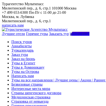
Турагентство Мультипасс
Милютинский пер., д. 6, стр.1
101000
Москва
+7 499 653-6300
Пн-Пт с 11-00 до 21-00
Москва, м. Лубянка
Милютинский пер., д. 6, стр.1
написать нам
Лучшие отели
Горячие туры
Заказать тур
booking.com
Поиск туров
Авиабилеты
Туркалендарь
Заказ тура
Заказ на бронь
Туры в Египет
Туры в Доминикану
Туры на Острова
Написать нам
Туры на все направления | Лучшие цены | Акции | Ранне
Безвизовые страны
Интересные места мира
Страны шенгенского договора
Медицинская страховка
Страховка от невыезда
Горячие предложения