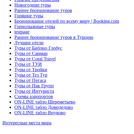
Новогодние туры
Раннее бронирование туров
Горящие туры
Бронирование отелей по всему миру | Booking.com
Горнолыжные туры
testpage
Раннее бронирование туров в Турцию
Лучшие отели
Туры от Библио Глобус
Туры от Санмар
Туры от Coral Travel
Туры от ТУИ
Туры от Тройки
Туры от Тез Тур
Туры от Пегаса
Туры от Пак Групп
Туры от Интуриста
Схемы аэропортов
ON-LINE табло Шереметьево
ON-LINE табло Домодедово
ON-LINE табло Внуково
Интересные места мира