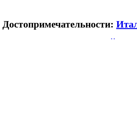
Достопримечательности:
Ита
Дорога Стельвио. Самый выс
Понедельник, 14 октября, 2013 /
Мультипасс
Перевал Стельвио расположен в Италии на высоте в 2757 метр
л`Изеран во Франции.
Стельвио расположена в Итальянских Альпах Бормио в прови
здесь встречаются Итальянские, Немецкие и романские языки