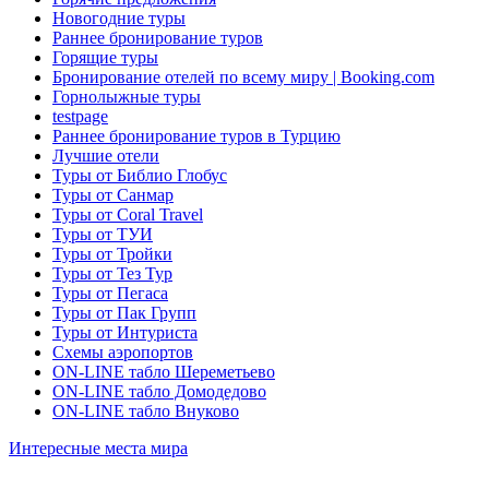
Новогодние туры
Раннее бронирование туров
Горящие туры
Бронирование отелей по всему миру | Booking.com
Горнолыжные туры
testpage
Раннее бронирование туров в Турцию
Лучшие отели
Туры от Библио Глобус
Туры от Санмар
Туры от Coral Travel
Туры от ТУИ
Туры от Тройки
Туры от Тез Тур
Туры от Пегаса
Туры от Пак Групп
Туры от Интуриста
Схемы аэропортов
ON-LINE табло Шереметьево
ON-LINE табло Домодедово
ON-LINE табло Внуково
Интересные места мира