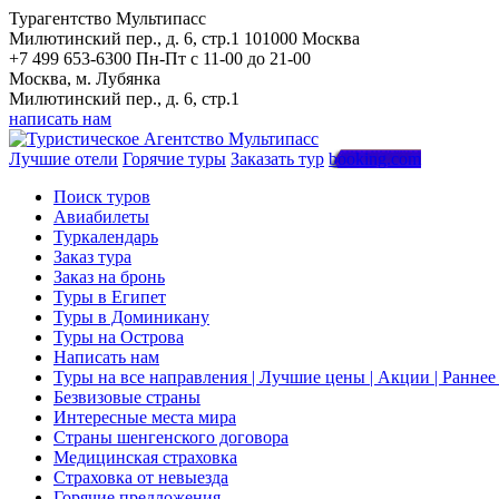
Турагентство Мультипасс
Милютинский пер., д. 6, стр.1
101000
Москва
+7 499 653-6300
Пн-Пт с 11-00 до 21-00
Москва, м. Лубянка
Милютинский пер., д. 6, стр.1
написать нам
Лучшие отели
Горячие туры
Заказать тур
booking.com
Поиск туров
Авиабилеты
Туркалендарь
Заказ тура
Заказ на бронь
Туры в Египет
Туры в Доминикану
Туры на Острова
Написать нам
Туры на все направления | Лучшие цены | Акции | Ранне
Безвизовые страны
Интересные места мира
Страны шенгенского договора
Медицинская страховка
Страховка от невыезда
Горячие предложения