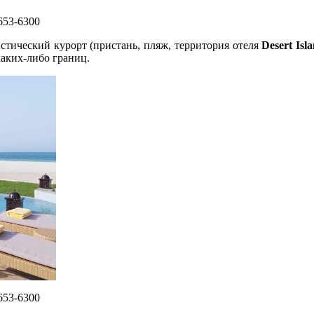
653-6300
истический курорт (пристань, пляж, территория отеля
Desert Isl
каких-либо границ.
653-6300