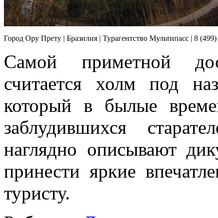
Город Ору Прету | Бразилия | Турагентство Мультипасс | 8 (499)
Самой приметной дост
считается холм под на
который в былые време
заблудившихся старат
наглядно описывают ди
принести яркие впечатл
туристу.