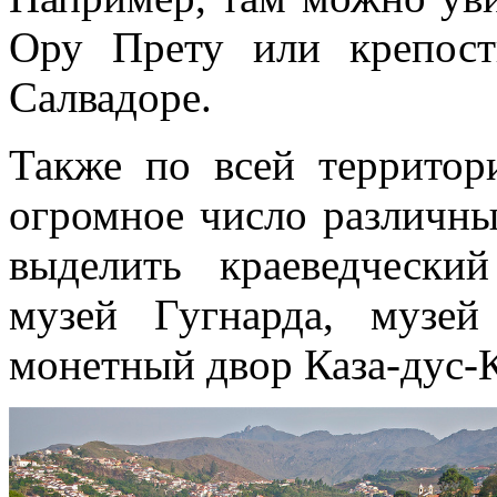
Ору Прету или крепос
Салвадоре.
Также по всей террито
огромное число различны
выделить краеведчески
музей Гугнарда, музе
монетный двор Каза-дус-