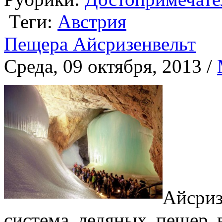
Теги:
Австрия
Пещера Айсризенвельт
Среда, 09 октября, 2013 /
Айсриз
система ледяных пещер 