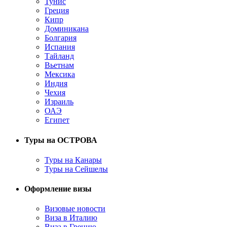
Тунис
Греция
Кипр
Доминикана
Болгария
Испания
Тайланд
Вьетнам
Мексика
Индия
Чехия
Израиль
ОАЭ
Египет
Туры на ОСТРОВА
Туры на Канары
Туры на Сейшелы
Оформление визы
Визовые новости
Виза в Италию
Виза в Грецию