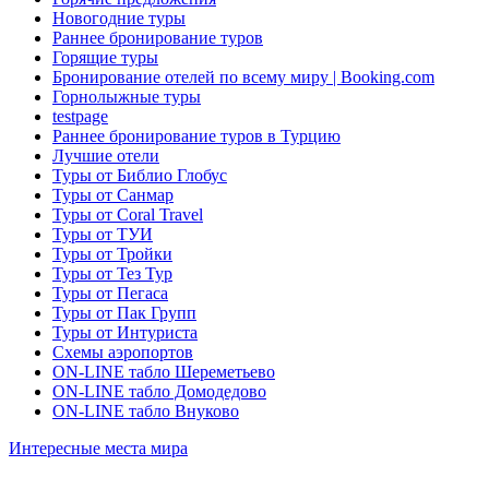
Новогодние туры
Раннее бронирование туров
Горящие туры
Бронирование отелей по всему миру | Booking.com
Горнолыжные туры
testpage
Раннее бронирование туров в Турцию
Лучшие отели
Туры от Библио Глобус
Туры от Санмар
Туры от Coral Travel
Туры от ТУИ
Туры от Тройки
Туры от Тез Тур
Туры от Пегаса
Туры от Пак Групп
Туры от Интуриста
Схемы аэропортов
ON-LINE табло Шереметьево
ON-LINE табло Домодедово
ON-LINE табло Внуково
Интересные места мира