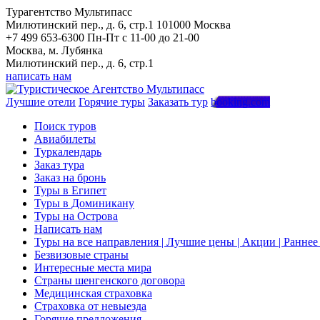
Турагентство Мультипасс
Милютинский пер., д. 6, стр.1
101000
Москва
+7 499 653-6300
Пн-Пт с 11-00 до 21-00
Москва, м. Лубянка
Милютинский пер., д. 6, стр.1
написать нам
Лучшие отели
Горячие туры
Заказать тур
booking.com
Поиск туров
Авиабилеты
Туркалендарь
Заказ тура
Заказ на бронь
Туры в Египет
Туры в Доминикану
Туры на Острова
Написать нам
Туры на все направления | Лучшие цены | Акции | Ранне
Безвизовые страны
Интересные места мира
Страны шенгенского договора
Медицинская страховка
Страховка от невыезда
Горячие предложения